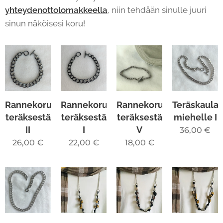
yhteydenottolomakkeella
, niin tehdään sinulle juuri
sinun näköisesi koru!
Rannekoru
Rannekoru
Rannekoru
Teräskaula
teräksestä
teräksestä
teräksestä
miehelle I
II
I
V
36,00
€
26,00
€
22,00
€
18,00
€