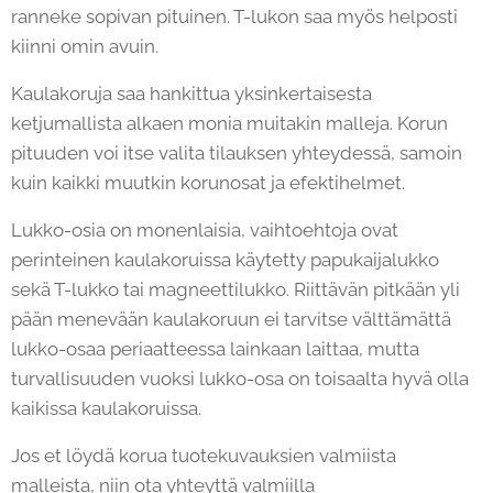
ranneke sopivan pituinen. T-lukon saa myös helposti
kiinni omin avuin.
Kaulakoruja saa hankittua yksinkertaisesta
ketjumallista alkaen monia muitakin malleja. Korun
pituuden voi itse valita tilauksen yhteydessä, samoin
kuin kaikki muutkin korunosat ja efektihelmet.
Lukko-osia on monenlaisia, vaihtoehtoja ovat
perinteinen kaulakoruissa käytetty papukaijalukko
sekä T-lukko tai magneettilukko. Riittävän pitkään yli
pään menevään kaulakoruun ei tarvitse välttämättä
lukko-osaa periaatteessa lainkaan laittaa, mutta
turvallisuuden vuoksi lukko-osa on toisaalta hyvä olla
kaikissa kaulakoruissa.
Jos et löydä korua tuotekuvauksien valmiista
malleista, niin ota yhteyttä valmiilla