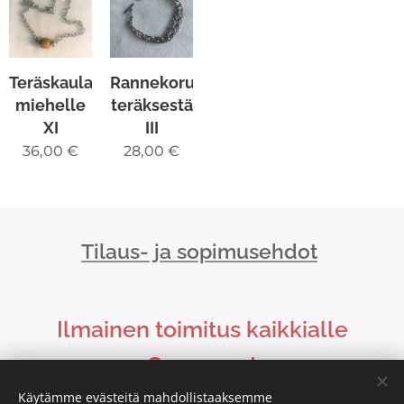
Teräskaulakoru
Rannekoru
miehelle
teräksestä
XI
III
36,00
€
28,00
€
Tilaus- ja sopimusehdot
Ilmainen toimitus kaikkialle
Suomeen!
Käytämme evästeitä mahdollistaaksemme