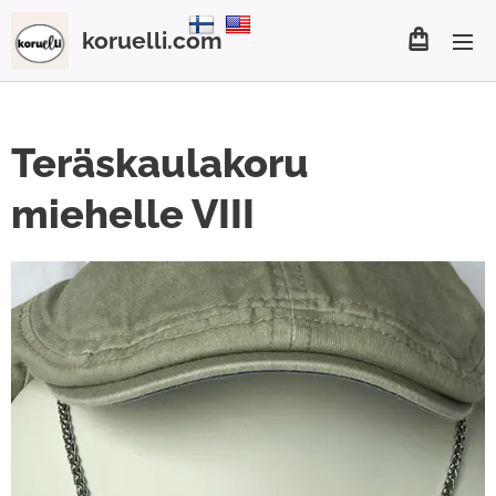
koruelli.com
Teräskaulakoru
miehelle VIII