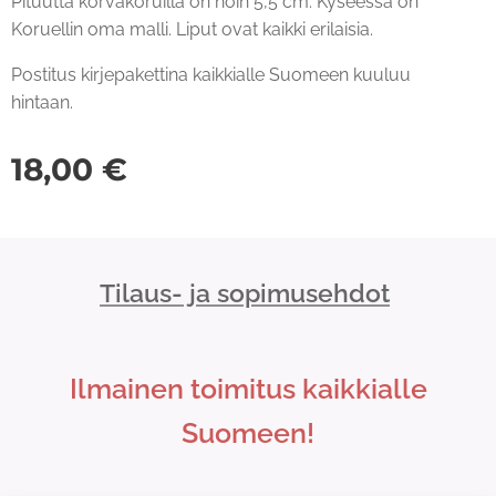
Pituutta korvakoruilla on noin 5,5 cm. Kyseessä on
Koruellin oma malli. Liput ovat kaikki erilaisia.
Postitus kirjepakettina kaikkialle Suomeen kuuluu
hintaan.
18,00
€
Tilaus- ja sopimusehdot
Ilmainen toimitus kaikkialle
Suomeen!