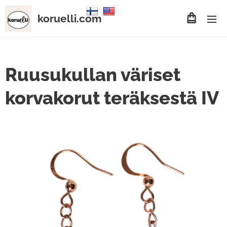
koruelli.com
Ruusukullan väriset
korvakorut teräksestä IV