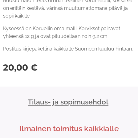
Ruostumaton teräs on ihanteellinen korumetalli, koska se
on erittäin kestävä, värinsä muuttumattomana pitävä ja
sopii kaikille.
Kyseessä on Koruellin oma malli. Korvikset painavat
yhteensä 12 g ja ovat pituudeltaan noin 9,2 cm.
Postitus kirjepakettina kaikkialle Suomeen kuuluu hintaan.
20,00
€
Tilaus- ja sopimusehdot
Ilmainen toimitus kaikkialle