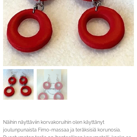
Näihin näyttäviin korvakoruihin olen käyttänyt
joulunpunaista Fimo-massaa ja teräksisiä korunosia.