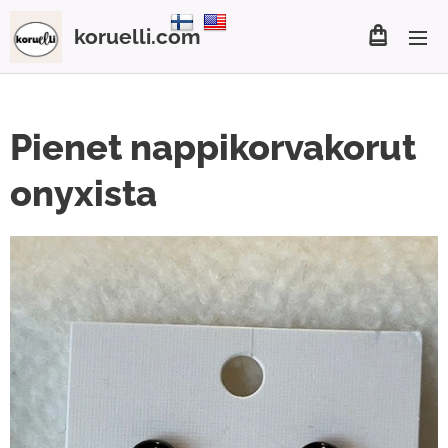
koruelli.com
Pienet nappikorvakorut
onyxista