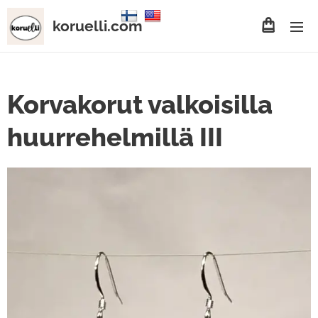
koruelli.com
Korvakorut valkoisilla
huurrehelmillä III