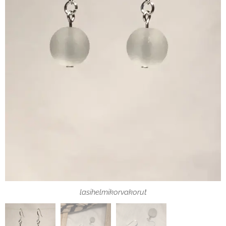
lasihelmikorvakorut