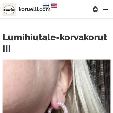
koruelli.com
Lumihiutale-korvakorut
III