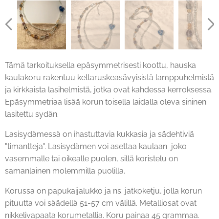
Tämä tarkoituksella epäsymmetrisesti koottu, hauska
kaulakoru rakentuu keltaruskeasävyisistä lamppuhelmistä
ja kirkkaista lasihelmistä, jotka ovat kahdessa kerroksessa.
Epäsymmetriaa lisää korun toisella laidalla oleva sininen
lasitettu sydän.
Lasisydämessä on ihastuttavia kukkasia ja sädehtiviä
"timantteja". Lasisydämen voi asettaa kaulaan joko
vasemmalle tai oikealle puolen, sillä koristelu on
samanlainen molemmilla puolilla.
Korussa on papukaijalukko ja ns. jatkoketju, jolla korun
pituutta voi säädellä 51-57 cm välillä. Metalliosat ovat
nikkelivapaata korumetallia. Koru painaa 45 grammaa.