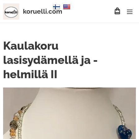
koruelli.com
Kaulakoru
lasisydämellä ja -
helmillä II