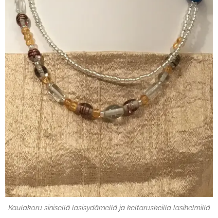
Kaulakoru sinisellä lasisydämellä ja keltaruskeilla lasihelmillä