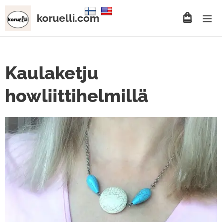
koruelli.com
Kaulaketju
howliittihelmillä