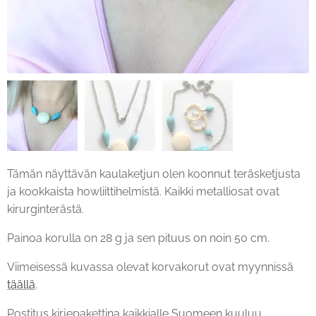
Tämän näyttävän kaulaketjun olen koonnut teräsketjusta
ja kookkaista howliittihelmistä. Kaikki metalliosat ovat
kirurginterästä.
Painoa korulla on 28 g ja sen pituus on noin 50 cm.
Viimeisessä kuvassa olevat korvakorut ovat myynnissä
täällä
.
Postitus kirjepakettina kaikkialle Suomeen kuuluu