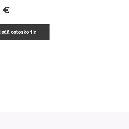
0
€
isää ostoskoriin