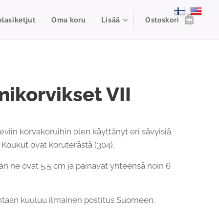
lasiketjut
Oma koru
Lisää
Ostoskori
ikorvikset VII
viin korvakoruihin olen käyttänyt eri sävyisiä
 Koukut ovat koruterästä (304).
an ne ovat 5,5 cm ja painavat yhteensä noin 6
ntaan kuuluu ilmainen postitus Suomeen.