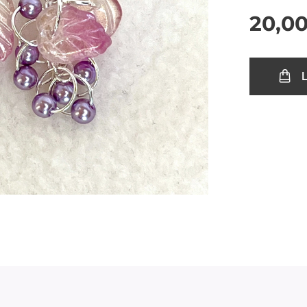
20,0
L