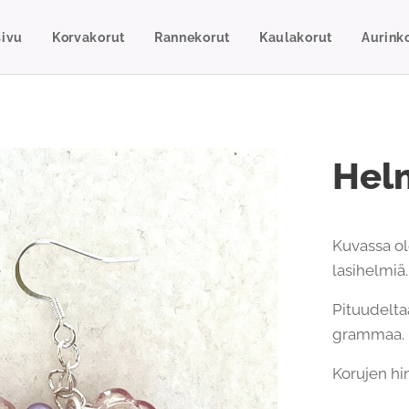
sivu
Korvakorut
Rannekorut
Kaulakorut
Aurinko
Helm
Kuvassa ole
lasihelmiä.
Pituudelta
grammaa.
Korujen hi