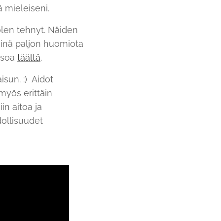
ä mieleiseni.
olen tehnyt. Näiden
kinä paljon huomiota
atsoa
täältä
.
sun. :) Aidot
myös erittäin
in aitoa ja
dollisuudet