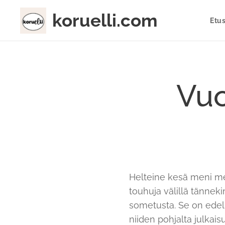
koruelli.com
Etu
Vuo
Helteine kesä meni me
touhuja välillä tännekin
sometusta. Se on edell
niiden pohjalta julkai