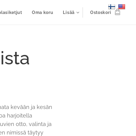
lasiketjut
Oma koru
Lisää
Ostoskori
ista
mata kevään ja kesän
oa harjoitella
vien otto, valinta ja
en nimissä täytyy