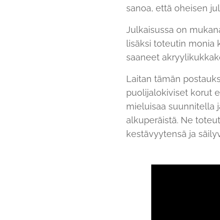
sanoa, että oheisen jul
Julkaisussa on mukana 
lisäksi toteutin moni
saaneet akryylikukkako
Laitan tämän postauks
puolijalokiviset korut
mieluisaa suunnitella ja
alkuperäistä. Ne toteu
kestävyytensä ja säily