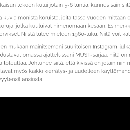
kaisun tekoon kului jotain 5-6 tuntia, kunnes sain siit
kuvia monista koruista, joita tässä vuoden mittaan 
a koruja, jotka kuuluivat nimenomaan kesään. Esimerk
rvikset. Niistä tulee mieleen 1960-luku. Niitä voit k
en mukaan mainitsemani suuritöisen Instagram-julkai
 edustavat omassa ajattelussani MUST-sarjaa, niitä on 
 toteuttaa. Johtunee siitä, että kivissä on jotain niin ni
ttavat myös kaikki kierrätys- ja uudelleen käyttömah
vyytensä ansiosta!