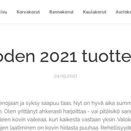
sivu
Korvakorut
Rannekorut
Kaulakorut
Aurinko
den 2021 tuotte
24.09.2021
nojaan ja syksy saapuu taas. Nyt on hyvä aika sum
. Olen yrittänyt ahkerasti harjoittaa - vai pitäisikö san
een kovin vaikeaa, kun kaikesta vastaan yksin. Valoku
sujen laatiminen on kovin hidasta puuhaa. Rehellisyyd