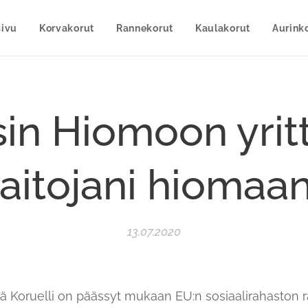
sivu
Korvakorut
Rannekorut
Kaulakorut
Aurinko
in Hiomoon yrit
taitojani hiomaan
13.07.2020
ttä Koruelli on päässyt mukaan EU:n sosiaalirahasto