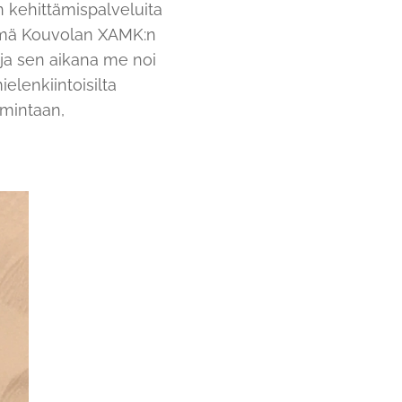
 kehittämispalveluita
 Tämä Kouvolan XAMK:n
 ja sen aikana me noi
elenkiintoisilta
oimintaan,