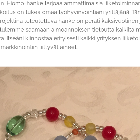
. Hiomo-hanke tarjoaa ammattimaisia liiketoiminnan
tarkoitus on tukea omaa työhyvinvointiani yrittäjänä.
 projektina toteutettava hanke on peräti kaksivuotinen
jää tulemme saamaan aimoannoksen tietoutta kaikilta mi
a. Itseäni kiinnostaa erityisesti kaikki yrityksen liiket
rkkinointiin liittyvät aiheet.