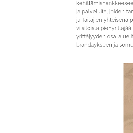
kehittämishankkeeseen
ja palveluita, joiden 
ja Taitajien yhteisenä
viisitoista pienyrittä
yrittäjyyden osa-alueilt
brändäykseen ja somema