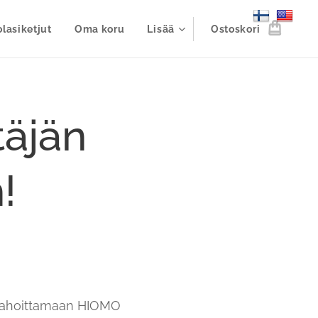
lasiketjut
Oma koru
Lisää
Ostoskori
täjän
!
n rahoittamaan HIOMO